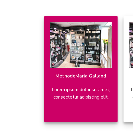
Methode
Maria Galland
Lorem ipsum dolor sit amet,
L
consectetur adipiscing elit.