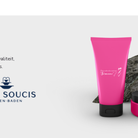
liteit,
s.