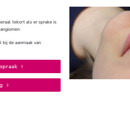
aal tekort als er sprake is
mangiomen.
l bij de aanmaak van
fspraak
g