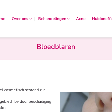
me
Over ons
Behandelingen
Acne
Huidoneff
Bloedblaren
l cosmetisch storend zijn .
ebied , bv door beschadiging
aken.