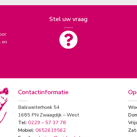
Stel uw vraag
oor
s en
Contactinformatie
Op
Balkweiterhoek 54
Woe
1685 PN Zwaagdijk – West
Don
Tel:
0229 – 57 37 78
Vrij
Mobiel:
0652619562
Zat